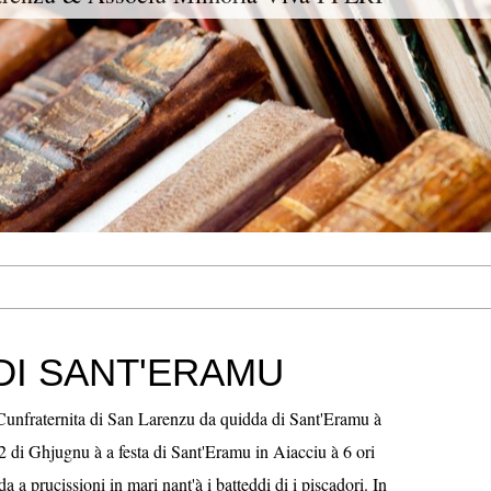
DI SANT'ERAMU
 Cunfraternita di San Larenzu da quidda di Sant'Eramu à
2 di Ghjugnu à a festa di Sant'Eramu in Aiacciu à 6 ori
a a prucissioni in mari nant'à i batteddi di i piscadori. In