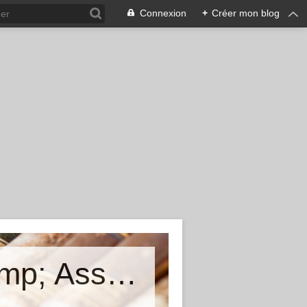
Connexion
+
Créer mon blog
Cunfraternita di San Larenzu &amp; Associu Mimoria Viva