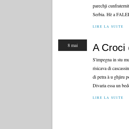
parechji cunfraternit
Serbia. Hè a FALEP
LIRE LA SUITE
A Croci d
8 mai
S'impegna in stu mum
risicava di cascassin
di petra à u ghjiru 
Divaria essa un bed
LIRE LA SUITE