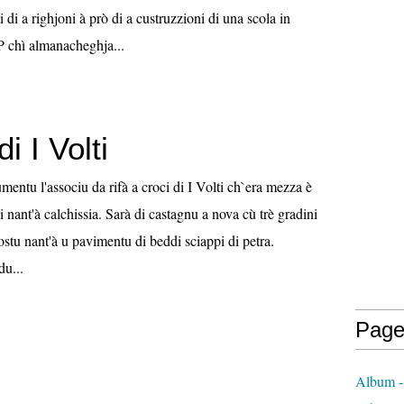
i di a righjoni à prò di a custruzzioni di una scola in
 chì almanacheghja...
i I Volti
entu l'associu da rifà a croci di I Volti ch`era mezza è
i nant'à calchissia. Sarà di castagnu a nova cù trè gradini
postu nant'à u pavimentu di beddi sciappi di petra.
du...
Page
Album -