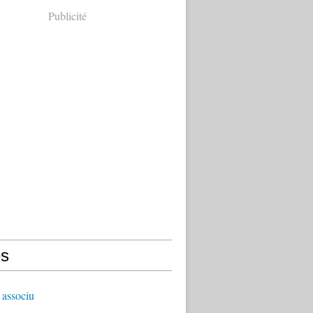
Publicité
s
 associu