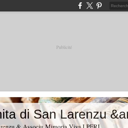
Publicité
Larenzu & Associu Mimoria Viva I PERI