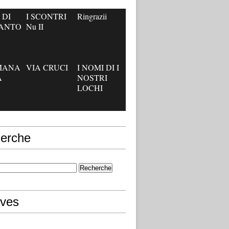
 DI
I SCONTRI
Ringrazii
’ANTO
Nu II
IMANA
VIA CRUCI
I NOMI DI I
A
NOSTRI
LOCHI
erche
ives