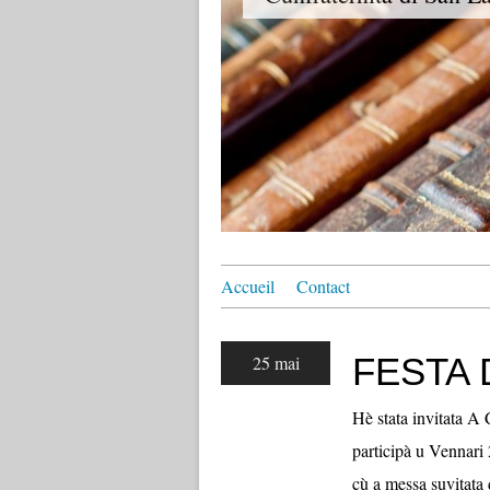
Accueil
Contact
FESTA 
25 mai
Hè stata invitata A
participà u Vennari 
cù a messa suvitata d