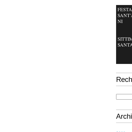
FESTA
SANT
NI
SITT
SANT
Rech
Arch