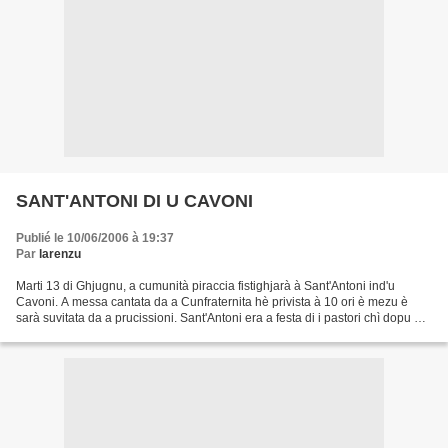
SANT'ANTONI DI U CAVONI
Publié le 10/06/2006 à 19:37
Par
larenzu
Marti 13 di Ghjugnu, a cumunità piraccia fistighjarà à Sant'Antoni ind'u
Cavoni. A messa cantata da a Cunfraternita hè privista à 10 ori è mezu è
sarà suvitata da a prucissioni. Sant'Antoni era a festa di i pastori chì dopu ad
avè fattu binidisci i bandi...