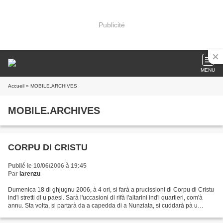
Publicité
MENU
Accueil
» MOBILE.ARCHIVES
MOBILE.ARCHIVES
CORPU DI CRISTU
Publié le 10/06/2006 à 19:45
Par
larenzu
Dumenica 18 di ghjugnu 2006, à 4 ori, si farà a prucissioni di Corpu di Cristu
ind'i stretti di u paesi. Sarà l'uccasioni di rifà l'altarini ind'i quartieri, com'à
annu. Sta volta, si partarà da a capedda di a Nunziata, si cuddarà pà u
Corsu, Spampanili,...