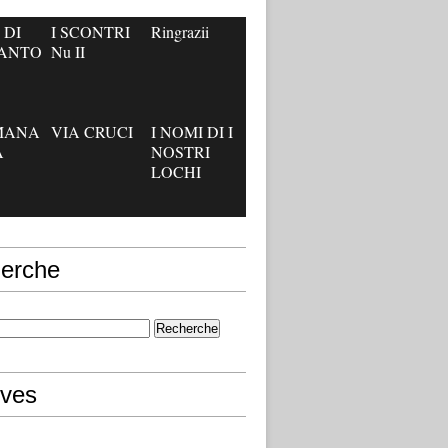
 DI
I SCONTRI
Ringrazii
’ANTO
Nu II
IMANA
VIA CRUCI
I NOMI DI I
A
NOSTRI
LOCHI
erche
ives