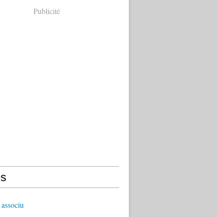
Publicité
s
 associu