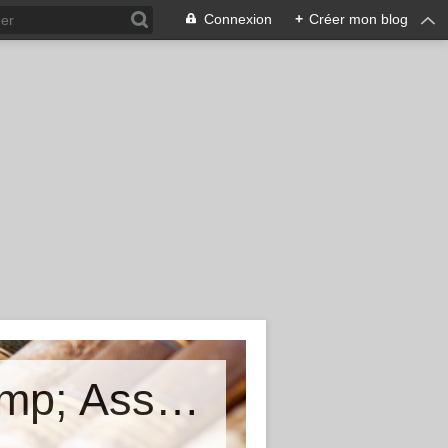
Connexion
+
Créer mon blog
Cunfraternita di San Larenzu &amp; Associu Mimoria Viva