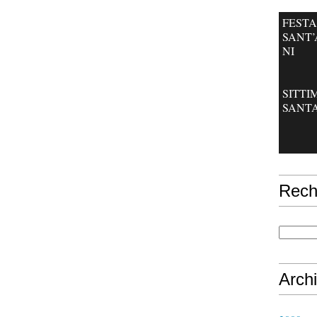
FESTA
SANT
NI
SITT
SANT
Rech
Arch