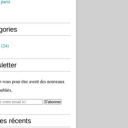
 paesi
gories
(24)
letter
vous pour être averti des nouveaux
publiés.
les récents