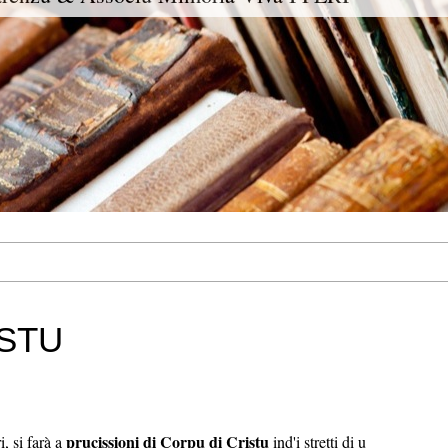
ISTU
prucissioni di Corpu di Cristu
, si farà a
ind'i stretti di u