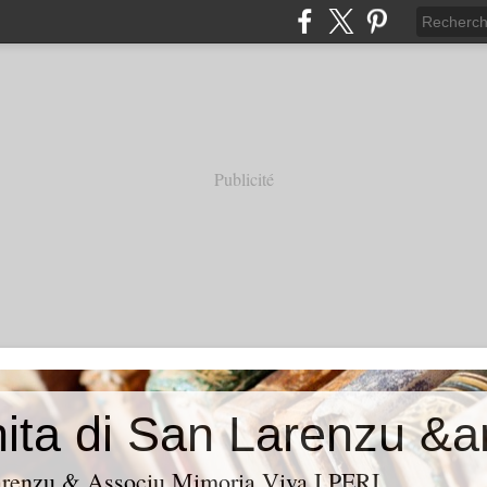
Publicité
Larenzu & Associu Mimoria Viva I PERI