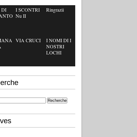
 DI
I SCONTRI
Ringrazii
’ANTO
Nu II
IMANA
VIA CRUCI
I NOMI DI I
A
NOSTRI
LOCHI
erche
ives