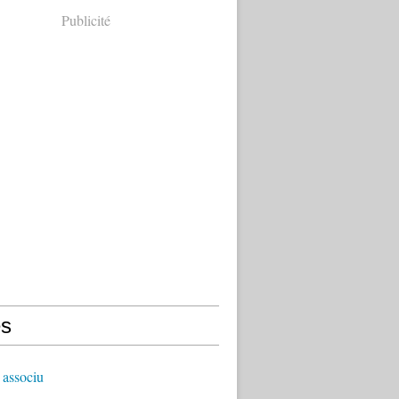
Publicité
s
 associu