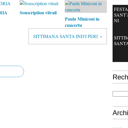
FESTA
RIA
Souscription vitrail
SANT
Paulu Miniconi in
NI
cuncertu
SITTIMANA SANTA IND'I PERI
SITT
SANT
Rech
Arch