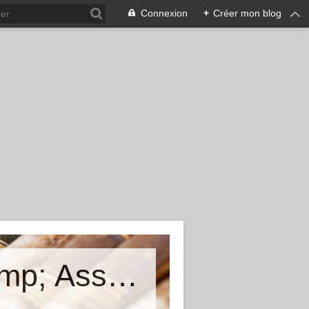
Connexion
+
Créer mon blog
Cunfraternita di San Larenzu &amp; Associu Mimoria Viva