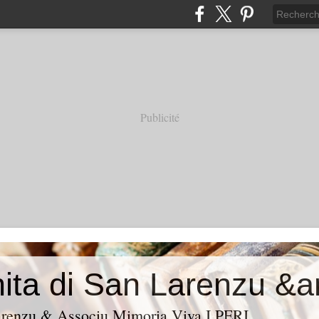
Publicité
Larenzu & Associu Mimoria Viva I PERI