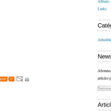
Album -
Links
Caté
Attualità
News
Abonnez-
articles 
post
0
Artic