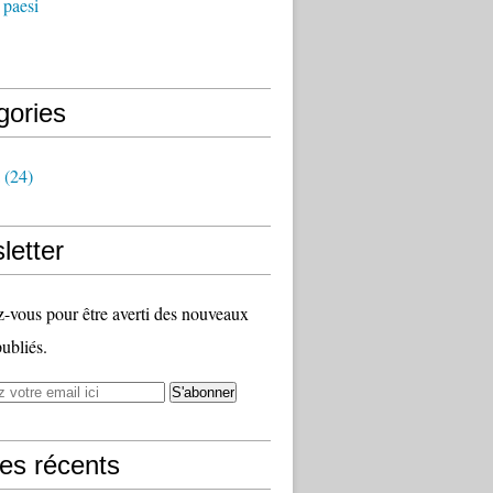
 paesi
gories
(24)
letter
vous pour être averti des nouveaux
publiés.
les récents