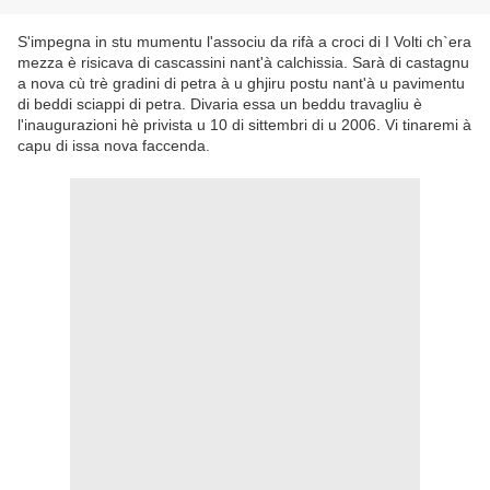
S'impegna in stu mumentu l'associu da rifà a croci di I Volti ch`era
mezza è risicava di cascassini nant'à calchissia. Sarà di castagnu
a nova cù trè gradini di petra à u ghjiru postu nant'à u pavimentu
di beddi sciappi di petra. Divaria essa un beddu travagliu è
l'inaugurazioni hè privista u 10 di sittembri di u 2006. Vi tinaremi à
capu di issa nova faccenda.