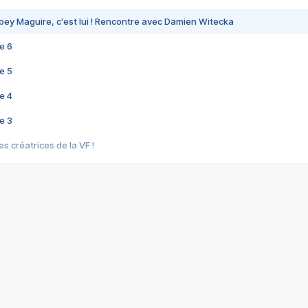
bey Maguire, c'est lui ! Rencontre avec Damien Witecka
e 6
e 5
e 4
e 3
s créatrices de la VF !
e 2
e 1
e Mektoub My Love arrive enfin ! Rencontre avec Shaïn Boumedine et Sal
i : après Toni en famille
elle réalise le bouleversant Dites lui que je l'aime
ais ! Rencontre autour de Vie privée de Rebecca Zlotowski