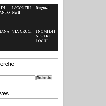
 DI
I SCONTRI
Ringrazii
’ANTO
Nu II
IMANA
VIA CRUCI
I NOMI DI I
A
NOSTRI
LOCHI
erche
ives