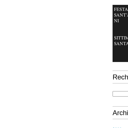
FESTA
SANT
NI
SITT
SANT
Rech
Arch