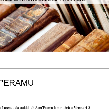
T'ERAMU
Vennari 2
an Larenzu da quidda di Sant'Eramu à participà u