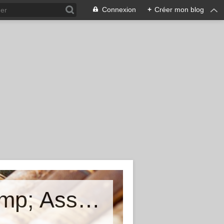
Connexion
+
Créer mon blog
Cunfraternita di San Larenzu &amp; Associu Mimoria Viva