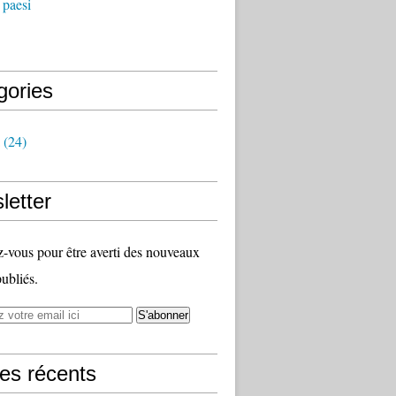
 paesi
gories
(24)
letter
vous pour être averti des nouveaux
publiés.
les récents