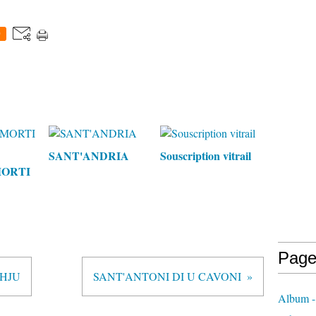
0
SANT'ANDRIA
Souscription vitrail
MORTI
Page
GHJU
SANT'ANTONI DI U CAVONI
Album -