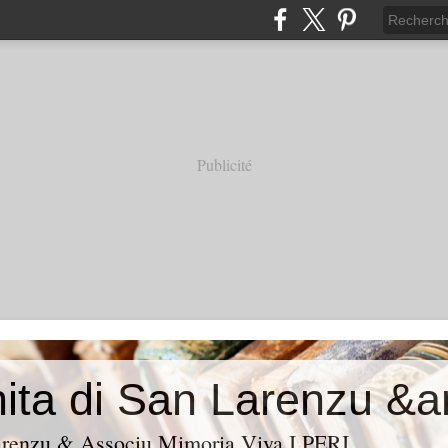
Publicité
Larenzu & Associu Mimoria Viva I PERI