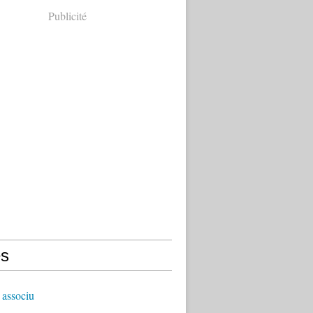
Publicité
s
 associu