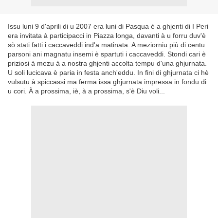
Issu luni 9 d'aprili di u 2007 era luni di Pasqua è a ghjenti di I Peri
era invitata à participacci in Piazza longa, davanti à u forru duv'è
sò stati fatti i caccaveddi ind'a matinata. A meziorniu più di centu
parsoni ani magnatu insemi è spartuti i caccaveddi. Stondi cari è
priziosi à mezu à a nostra ghjenti accolta tempu d'una ghjurnata.
U soli lucicava è paria in festa anch'eddu. In fini di ghjurnata ci hè
vulsutu à spiccassi ma ferma issa ghjurnata impressa in fondu di
u cori. À a prossima, iè, à a prossima, s'è Diu voli...