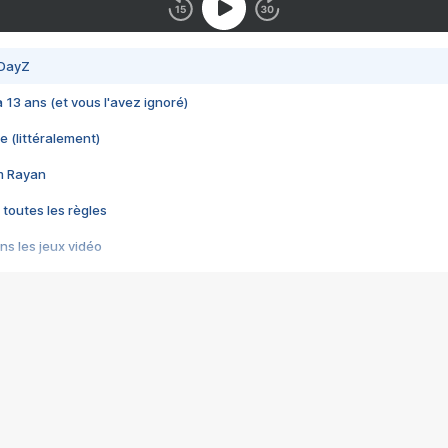
 DayZ
 a 13 ans (et vous l'avez ignoré)
e (littéralement)
im Rayan
 toutes les règles
s les jeux vidéo
us choquant de Rockstar ? - Le scandale BULLY
e plus moche de Steam
du RÊVE tourne au CAUCHEMAR
pendant 8 heures
it… à tort