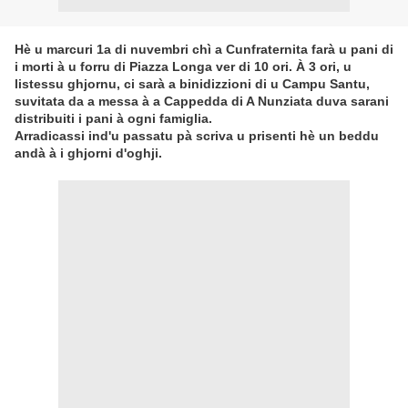
Hè u marcuri 1a di nuvembri chì a Cunfraternita farà u pani di
i morti à u forru di Piazza Longa ver di 10 ori. À 3 ori, u
listessu ghjornu, ci sarà a binidizzioni di u Campu Santu,
suvitata da a messa à a Cappedda di A Nunziata duva sarani
distribuiti i pani à ogni famiglia.
Arradicassi ind'u passatu pà scriva u prisenti hè un beddu
andà à i ghjorni d'oghji.