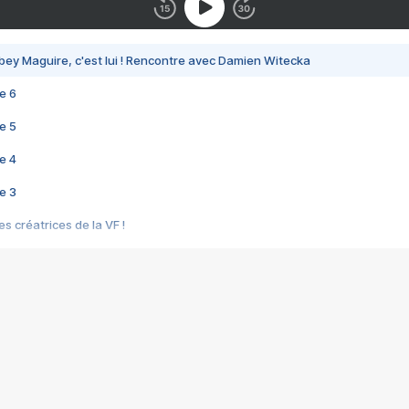
bey Maguire, c'est lui ! Rencontre avec Damien Witecka
e 6
e 5
e 4
e 3
s créatrices de la VF !
e 2
e 1
e Mektoub My Love arrive enfin ! Rencontre avec Shaïn Boumedine et Sal
i : après Toni en famille
elle réalise le bouleversant Dites lui que je l'aime