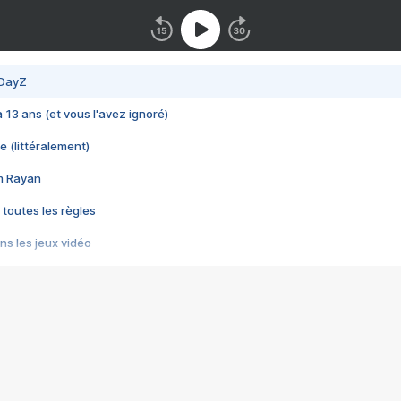
 DayZ
 a 13 ans (et vous l'avez ignoré)
e (littéralement)
im Rayan
 toutes les règles
s les jeux vidéo
us choquant de Rockstar ? - Le scandale BULLY
e plus moche de Steam
du RÊVE tourne au CAUCHEMAR
pendant 8 heures