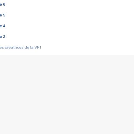
e 6
e 5
e 4
e 3
s créatrices de la VF !
e 2
e 1
e Mektoub My Love arrive enfin ! Rencontre avec Shaïn Boumedine et Sal
i : après Toni en famille
elle réalise le bouleversant Dites lui que je l'aime
ais ! Rencontre autour de Vie privée de Rebecca Zlotowski
 de Marguerite, Grave... Rencontre avec Ella Rumpf
 Les Rêveurs, un film intime sur la santé mentale