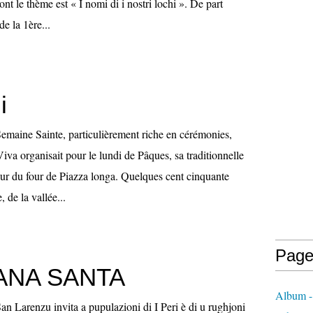
nt le thème est « I nomi di i nostri lochi ». De part
 de la 1ère...
i
Semaine Sainte, particulièrement riche en cérémonies,
va organisait pour le lundi de Pâques, sa traditionnelle
ur du four de Piazza longa. Quelques cent cinquante
 de la vallée...
Page
ANA SANTA
Album -
an Larenzu invita a pupulazioni di I Peri è di u rughjoni