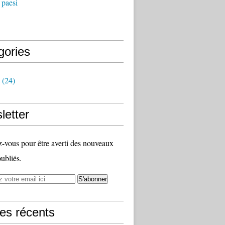
 paesi
gories
(24)
letter
vous pour être averti des nouveaux
publiés.
les récents