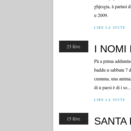
ghjesgia, à partasi d
u 2009.
LIRE LA SUITE
I NOMI
23 févr.
Pà a prima addunita 
baddu u sabbatu 7 di
cumuna, una animazio
di u paesi è di i so...
LIRE LA SUITE
SANTA
15 févr.