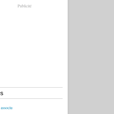
Publicité
s
 associu