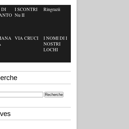
 DI
I SCONTRI
Ringrazii
’ANTO
Nu II
IMANA
VIA CRUCI
I NOMI DI I
A
NOSTRI
LOCHI
erche
ives