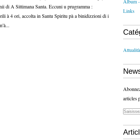
Album -
onii di A Sittimana Santa. Eccuni u prugramma :
Links
li à 4 ori, accolta in Santu Spiritu pà a binidizzioni di i
n'à...
Caté
Attualità
News
Abonnez-
articles 
Artic