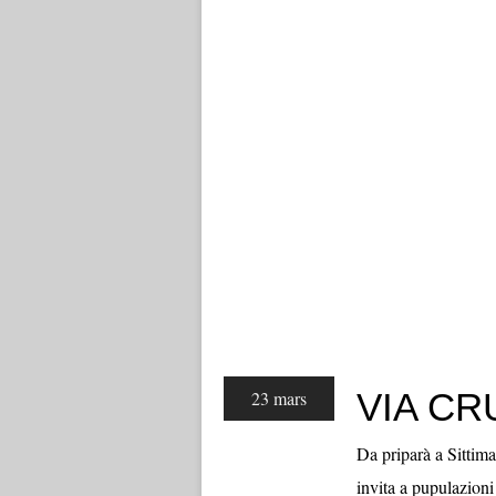
VIA CR
23 mars
Da priparà a Sittim
invita a pupulazioni 