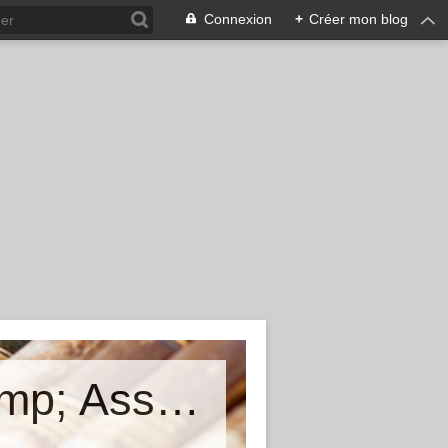
Connexion
+
Créer mon blog
Cunfraternita di San Larenzu &amp; Associu Mimoria Viva