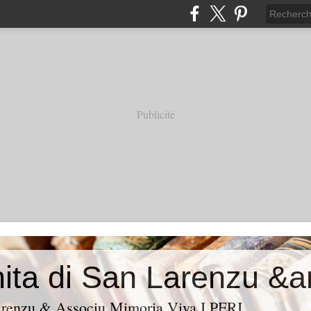
Publicité
Larenzu & Associu Mimoria Viva I PERI