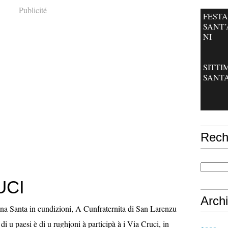
Publicité
FESTA
SANT
NI
SITT
SANT
Rech
UCI
Arch
ana Santa in cundizioni, A Cunfraternita di San Larenzu
di u paesi è di u rughjoni à participà à i Via Cruci, in