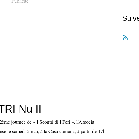
Publicité
Suiv
RI Nu II
2ème journée de « I Scontri di I Peri », l’Associu
se le samedi 2 mai, à la Casa cumuna, à partir de 17h