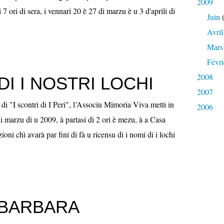
2009
i 7 ori di sera, i vennari 20 è 27 di marzu è u 3 d'aprili di
Juin
(
Avril
Mars
Févri
2008
 DI I NOSTRI LOCHI
2007
di "I scontri di I Peri", l’Associu Mimoria Viva metti in
2006
 marzu di u 2009, à partasi di 2 ori è mezu, à a Casa
ni chì avarà par fini di fà u ricensu di i nomi di i lochi
 BARBARA